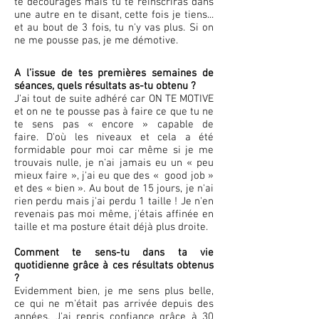
te décourages mais tu te réinscriras dans
une autre en te disant, cette fois je tiens...
et au bout de 3 fois, tu n'y vas plus. Si on
ne me pousse pas, je me démotive.
A l’issue de tes premières semaines de
séances, quels résultats as-tu obtenu ?
J'ai tout de suite adhéré car ON TE MOTIVE
et on ne te pousse pas à faire ce que tu ne
te sens pas « encore » capable de
faire. D'où les niveaux et cela a été
formidable pour moi car même si je me
trouvais nulle, je n'ai jamais eu un « peu
mieux faire », j'ai eu que des « good job »
et des « bien ». Au bout de 15 jours, je n'ai
rien perdu mais j'ai perdu 1 taille ! Je n'en
revenais pas moi même, j'étais affinée en
taille et ma posture était déjà plus droite.
Comment te sens-tu dans ta vie
quotidienne grâce à ces résultats obtenus
?
Evidemment bien, je me sens plus belle,
ce qui ne m'était pas arrivée depuis des
années. J'ai repris confiance grâce à 30